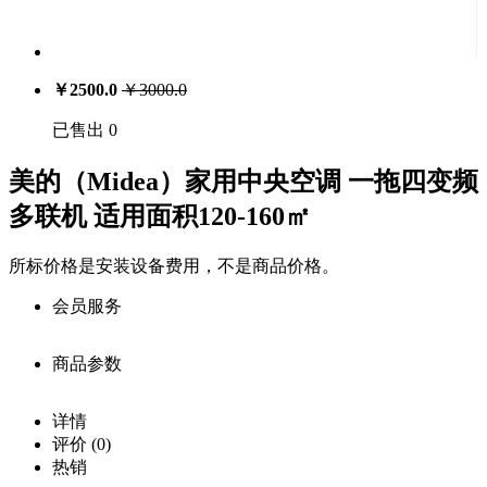
￥
2500.0
￥
3000.0
已售出 0
美的（Midea）家用中央空调 一拖四变频
多联机 适用面积120-160㎡
所标价格是安装设备费用，不是商品价格。
会员服务
商品参数
会员享受服务
价
详情
注册用户：￥
2000.0
格：
商品详细参数
评价
(0)
0
库
购买此商品可使用：29300积分
热销
存：
商品名称：