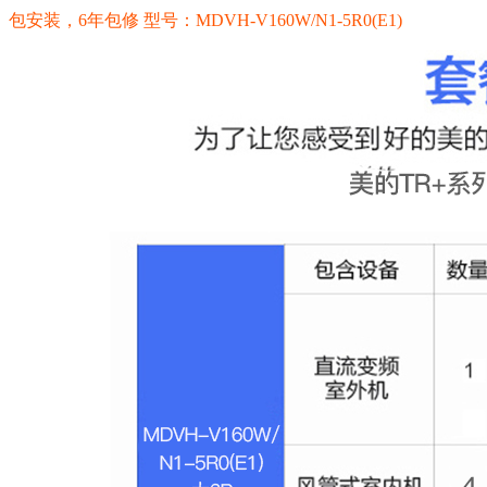
载入
确定
包安装，6年包修 型号：MDVH-V160W/N1-5R0(E1)
中···
美的（Midea）家用中央空调 一拖四变频多联机 适用面
已售
积120-160㎡
出：
商品编号：
0
ECS000136
商品品牌：
美的
上架时间：
2018-04-26
商品重量：
数量
0克
-
+
确定