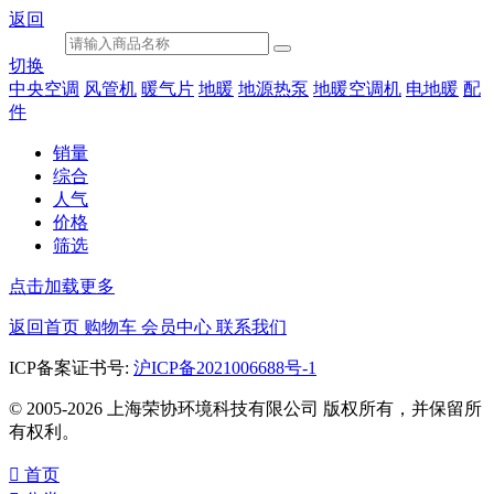
返回
切换
中央空调
风管机
暖气片
地暖
地源热泵
地暖空调机
电地暖
配
件
销量
综合
人气
价格
筛选
点击加载更多
返回首页
购物车
会员中心
联系我们
ICP备案证书号:
沪ICP备2021006688号-1
© 2005-2026 上海荣协环境科技有限公司 版权所有，并保留所
有权利。

首页