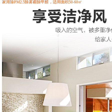
确定
家用除PM2.5除雾霾除甲醛，适用面积50-60㎡
中···
美的（Midea）新风系统XKJG 150家用单向过滤式新风
已售
机
出：
商品编号：
0
ECS000132
商品品牌：
美的
上架时间：
2018-03-12
商品重量：
数量
0克
-
+
确定