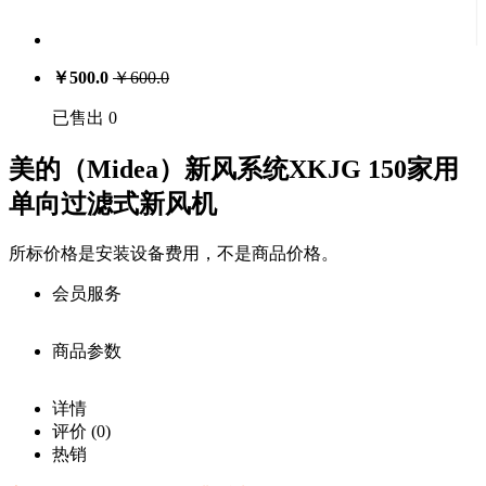
￥
500.0
￥
600.0
已售出 0
美的（Midea）新风系统XKJG 150家用
单向过滤式新风机
所标价格是安装设备费用，不是商品价格。
会员服务
商品参数
会员享受服务
价
详情
注册用户：￥
400.0
格：
商品详细参数
评价
(0)
0
库
购买此商品可使用：1700积分
热销
存：
商品名称：
载入